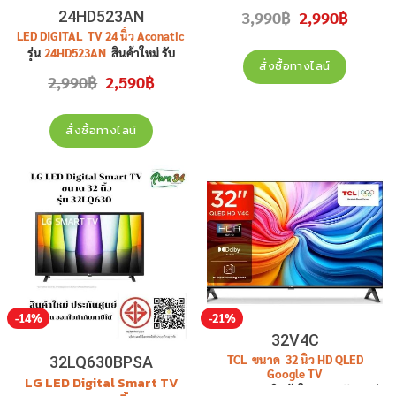
ศูนย์ *** ทีวี เป็น DIGITAL TV ไม่
Original
Current
24HD523AN
3,990
฿
2,990
฿
เป็น SMART TV ****
price
price
LED DIGITAL TV 24 นิ้ว Aconatic
was:
is:
3,990฿.
2,990฿.
รุ่น
24HD523AN
สินค้าใหม่ รับ
สั่งซื้อทางไลน์
ประกันศูนย์ 1 ปี
Original
Current
2,990
฿
2,590
฿
price
price
was:
is:
2,990฿.
2,590฿.
สั่งซื้อทางไลน์
-14%
-21%
32V4C
TCL ขนาด 32 นิ้ว HD QLED
32LQ630BPSA
Google TV
LG LED Digital Smart TV
รุ่น
32V4C
สินค้าใหม่ ประกันศูนย์