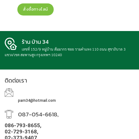
6,990฿.
5,790฿.
สั่งซื้อทางไลน์
ร้าน ป่าน 34
เลขที่ 152/9 หมู่บ้าน สัมมากร ซอย รามคำแหง 110 ถนน สุขาภิบาล 3
แขวง/เขต สะพานสูง กรุงเทพฯ 10240
ติดต่อเรา
parn34@hotmail.com
087-054-6618,
086-793-8655,
02-729-3168,
02-373-9407