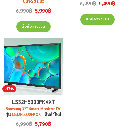
ขนาด 32 นิ้ว
Original
Current
6,990
฿
5,490
฿
price
price
รุ่น
32LQ630BPSA
Original
Current
was:
is:
6,990
฿
5,990
฿
price
price
6,990฿.
5,490฿.
สินค้าใหม่ ประกันศูนย์
was:
is:
สั่งซื้อทางไลน์
6,990฿.
5,990฿.
สั่งซื้อทางไลน์
-17%
LS32H5000FKXXT
Samsung 32″ Smart Monitor TV
รุ่น
LS32H5000FKXXT
สินค้าใหม่
ประกันศูนย์
Original
Current
6,990
฿
5,790
฿
price
price
was:
is: