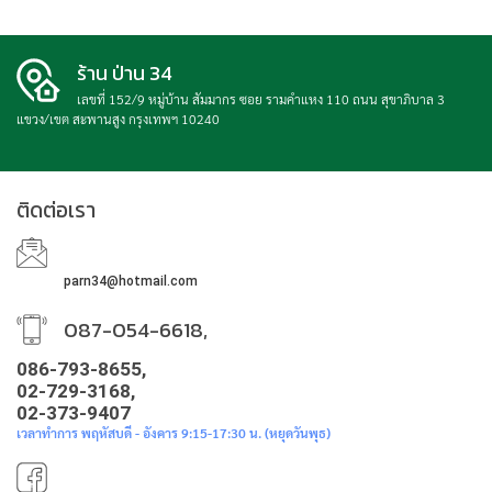
ร้าน ป่าน 34
เลขที่ 152/9 หมู่บ้าน สัมมากร ซอย รามคำแหง 110 ถนน สุขาภิบาล 3
แขวง/เขต สะพานสูง กรุงเทพฯ 10240
ติดต่อเรา
parn34@hotmail.com
087-054-6618,
086-793-8655,
02-729-3168,
02-373-9407
เวลาทำการ พฤหัสบดี - อังคาร 9:15-17:30 น. (หยุดวันพุธ)