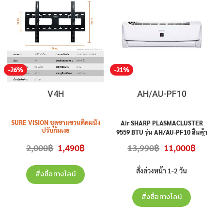
-26%
-21%
V4H
AH/AU-PF10
SURE VISION ชุดขาแขวนติดผนัง
Air SHARP PLASMACLUSTER
ปรับก้มเงย
9559 BTU รุ่น AH/AU-PF10 สินค้า
รุ่น
V4H
(Heavy Duty) รองรับ TV
ใหม่ ประกันศูนย์ ราคาไม่รวมติดตั้ง
t
Original
Current
Original
Curren
2,000
฿
1,490
฿
13,990
฿
11,000
฿
60″-100″ เหล็กหนามาก ( Made in
price
price
price
price
was:
is:
was:
is:
Thailand) ราคาไม่รวมติดตั้ง
.
2,000฿.
1,490฿.
13,990฿.
11,000฿
สั่งล่วงหน้า 1-2 วัน
สั่งซื้อทางไลน์
สั่งซื้อทางไลน์