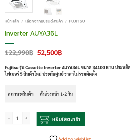
หน้าหลัก
/
เลือกจากแบรนด์สินค้า
/
FUJITSU
Inverter AUYA36L
Original
Current
122,990
฿
52,500
฿
price
price
was:
is:
Fujitsu รุ่น Cassette Inverter AUYA36L ขนาด 34100 BTU ประหยัด
122,990฿.
52,500฿.
ไฟเบอร์ 5 สินค้าใหม่ ประกันศูนย์ ราคาไม่รวมติดตั้ง
สถานะสินค้า
สั่งล่วงหน้า 1-2 วัน
จำนวน
หยิบใส่ตะกร้า
Add to wishlist