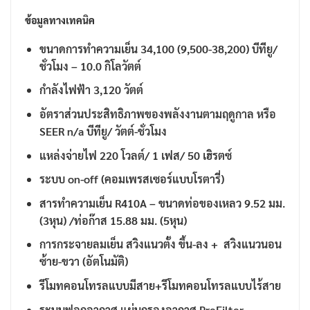
ข้อมูลทางเทคนิค
ขนาดการทำความเย็น 34,100 (9,500-38,200) บีทียู/
ชั่วโมง – 10.0 กิโลวัตต์
กำลังไฟฟ้า 3,120 วัตต์
อัตราส่วนประสิทธิภาพของพลังงานตามฤดูกาล หรือ
SEER n/a บีทียู/ วัตต์-ชั่วโมง
แหล่งจ่ายไฟ 220 โวลต์/ 1 เฟส/ 50 เฮิรตซ์
ระบบ on-off (คอมเพรสเซอร์แบบโรตารี่)
สารทำความเย็น R410A – ขนาดท่อของเหลว 9.52 มม.
(3หุน) /ท่อก๊าส 15.88 มม. (5หุน)
การกระจายลมเย็น สวิงแนวตั้ง ขึ้น-ลง + สวิงแนวนอน
ซ้าย-ขวา (อัตโนมัติ)
รีโมทคอนโทรลแบบมีสาย+รีโมทคอนโทรลแบบไร้สาย
ระบบฟอกอากาศ แผ่นกรองอากาศ PreFilter