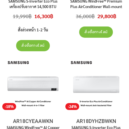
SAMSUNG S-Inverter Eco Plus
SAMSUNG WindFree™ Premium
เครื่องปรับอากาศ 14,500 BTU
Plus AirConditioner Wall-mount
Inverter รุ่น AR15DYHZBWKN สินค้า
PM 1.0 Filter 18,000 BTU
Original
Current
Original
Curren
19,990
฿
16,300
฿
36,000
฿
29,800
฿
ใหม่ ประกันศูนย์ ราคาไม่รวมติดตั้ง
INVERTER รุ่น
AR18AYAAAWKN
price
price
price
price
was:
is:
was:
is:
สินค้าใหม่ ประกันศูนย์ ราคาไม่รวมติด
19,990฿.
16,300฿.
36,000฿.
29,800
ตั้ง
สั่งล่วงหน้า 1-2 วัน
สั่งซื้อทางไลน์
สั่งซื้อทางไลน์
-18%
-24%
AR18CYEAAWKN
AR18DYHZBWKN
SAMSUNG WindFree™ AI Copper
SAMSUNG S-Inverter Eco Plus