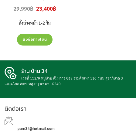
Inverter รุ่น AR24DYHZBWKN สินค้า
Original
Current
29,990
฿
23,400
฿
ใหม่ ประกันศูนย์ ราคาไม่รวมติดตั้ง
price
price
was:
is:
29,990฿.
23,400฿.
สั่งล่วงหน้า 1-2 วัน
สั่งซื้อทางไลน์
ร้าน ป่าน 34
เลขที่ 152/9 หมู่บ้าน สัมมากร ซอย รามคำแหง 110 ถนน สุขาภิบาล 3
แขวง/เขต สะพานสูง กรุงเทพฯ 10240
ติดต่อเรา
parn34@hotmail.com