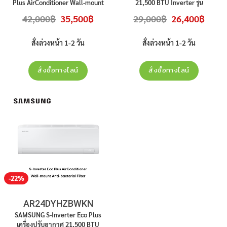
Plus AirConditioner Wall-mount
21,500 BTU Inverter รุ่น
PM 1.0 Filter 21,500 BTU
AR24CYEAAWKN สินค้าใหม่ ประกัน
Original
Current
Original
Curren
42,000
฿
35,500
฿
29,000
฿
26,400
฿
INVERTER รุ่น
AR24AYAAAWKN
ศูนย์ ราคาไม่รวมติดตั้ง
price
price
price
price
was:
is:
was:
is:
สินค้าใหม่ ประกันศูนย์ ราคาไม่รวมติด
42,000฿.
35,500฿.
29,000฿.
26,400
ตั้ง
สั่งล่วงหน้า 1-2 วัน
สั่งล่วงหน้า 1-2 วัน
สั่งซื้อทางไลน์
สั่งซื้อทางไลน์
-22%
AR24DYHZBWKN
SAMSUNG S-Inverter Eco Plus
เครื่องปรับอากาศ 21,500 BTU