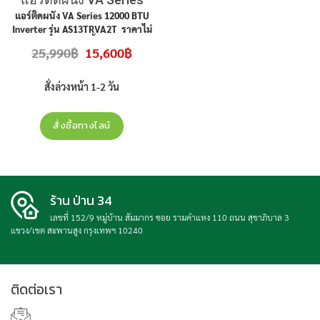
12000 BTU Inverter
แอร์ติดผนัง VA Series 12000 BTU
Inverter รุ่น AS13TRVA2T ราคาไม่
รวมติดตั้ง
Original
Current
25,990
฿
15,600
฿
price
price
was:
is:
25,990฿.
15,600฿.
สั่งล่วงหน้า 1-2 วัน
สั่งซื้อทางไลน์
ร้าน ป่าน 34
เลขที่ 152/9 หมู่บ้าน สัมมากร ซอย รามคำแหง 110 ถนน สุขาภิบาล 3
แขวง/เขต สะพานสูง กรุงเทพฯ 10240
ติดต่อเรา