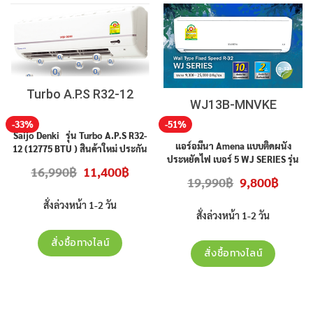
Turbo A.P.S R32-12
WJ13B-MNVKE
-33%
-51%
Saijo Denki รุ่น Turbo A.P.S R32-
แอร์อมีนา Amena แบบติดผนัง
12 (12775 BTU ) สินค้าใหม่ ประกัน
ประหยัดไฟ เบอร์ 5 WJ SERIES รุ่น
ศูนย์ รับประกันคอมเพรสเซอร์ 5ปี
Original
Current
16,990
฿
11,400
฿
WJ13B-MNVKE ขนาด 12,500 BTU
อะไหล่ 2 ปี ราคาไม่รวมติดตั้ง
price
price
Original
Current
19,990
฿
9,800
฿
สินค้าใหม่ ประกันศูนย์ ราคาไม่รวม
was:
is:
price
price
16,990฿.
11,400฿.
was:
is:
ติดตั้ง
สั่งล่วงหน้า 1-2 วัน
19,990฿.
9,800฿.
nt
สั่งล่วงหน้า 1-2 วัน
0฿.
สั่งซื้อทางไลน์
สั่งซื้อทางไลน์