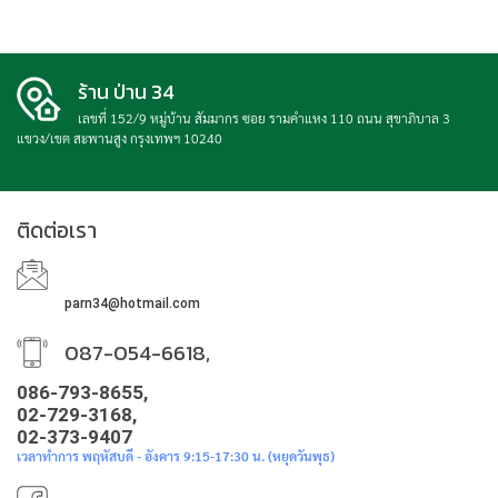
ร้าน ป่าน 34
เลขที่ 152/9 หมู่บ้าน สัมมากร ซอย รามคำแหง 110 ถนน สุขาภิบาล 3
แขวง/เขต สะพานสูง กรุงเทพฯ 10240
ติดต่อเรา
parn34@hotmail.com
087-054-6618,
086-793-8655,
02-729-3168,
02-373-9407
เวลาทำการ พฤหัสบดี - อังคาร 9:15-17:30 น. (หยุดวันพุธ)