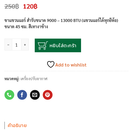
Original
Current
250
฿
120
฿
price
price
was:
is:
ขาแขวนแอร์ สำรับขนาด 9000 – 13000 BTU (แขวนแอร์ได้ทุกยีห้อ)
250฿.
120฿.
ขนาด 45 ซม. สีเทางาช้าง
จำนวน
หยิบใส่ตะกร้า
Add to wishlist
หมวดหมู่:
เครื่องปรับอากาศ
คำอธิบาย