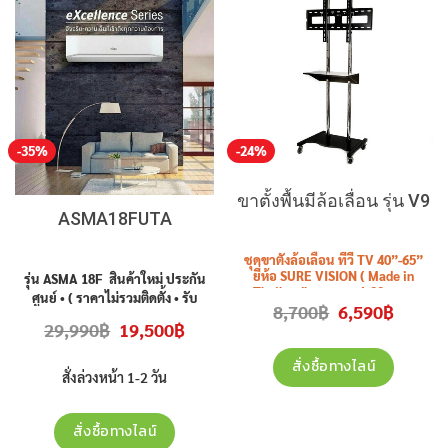
-35%
-24%
ขาตั้งพื้นมีล้อเลื่อน รุ่น V9
ASMA18FUTA
ชุดขาตั้งล้อเลื่อน ทีวี TV 40”-65”
ยี่ห้อ SURE VISION ( Made in
รุ่น ASMA 18F สินค้าใหม่ ประกัน
Thailand) ความสูง 1.80 เมตร
ศูนย์ • ( ราคาไม่รวมติดตั้ง • รับ
t
Original
Current
8,700
฿
6,590
฿
รุ่น
V9
ไม่รวมติดตั้ง
ประกันคอมเพรสเซอร์ 10 ปี อะไหล่
price
price
Original
Current
29,990
฿
19,500
฿
was:
is:
ทุกชิ้น 3 ปี แผงคอยล์เย็น,ร้อน 3 ปี )
price
price
.
8,700฿.
6,590฿.
was:
is:
29,990฿.
19,500฿.
สั่งซื้อทางไลน์
สั่งล่วงหน้า 1-2 วัน
สั่งซื้อทางไลน์