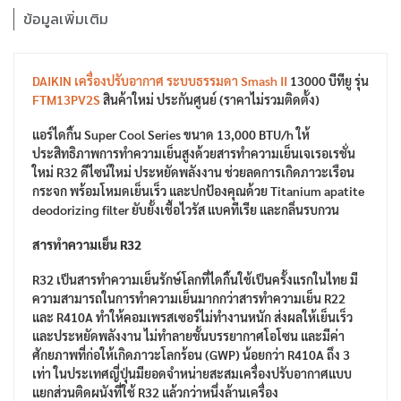
ข้อมูลเพิ่มเติม
DAIKIN เครื่องปรับอากาศ ระบบธรรมดา Smash II
13000 บีทียู รุ่น
FTM13PV2S
สินค้าใหม่ ประกันศูนย์ (ราคาไม่รวมติดตั้ง)
แอร์ไดกิ้น Super Cool Series ขนาด 13,000 BTU/h ให้
ประสิทธิภาพการทำความเย็นสูงด้วยสารทำความเย็นเจเรอเรชั่น
ใหม่ R32 ดีไซน์ใหม่ ประหยัดพลังงาน ช่วยลดการเกิดภาวะเรือน
กระจก พร้อมโหมดเย็นเร็ว และปกป้องคุณด้วย Titanium apatite
deodorizing filter ยับยั้งเชื้อไวรัส แบคทีเรีย และกลิ่นรบกวน
สารทำความเย็น R32
R32 เป็นสารทำความเย็นรักษ์โลกที่ไดกิ้นใช้เป็นครั้งแรกในไทย มี
ความสามารถในการทำความเย็นมากกว่าสารทำความเย็น R22
และ R410A ทำให้คอมเพรสเซอร์ไม่ทำงานหนัก ส่งผลให้เย็นเร็ว
และประหยัดพลังงาน ไม่ทำลายชั้นบรรยากาศโอโซน และมีค่า
ศักยภาพที่ก่อให้เกิดภาวะโลกร้อน (GWP) น้อยกว่า R410A ถึง 3
เท่า ในประเทศญี่ปุ่นมียอดจำหน่ายสะสมเครื่องปรับอากาศแบบ
แยกส่วนติดผนังที่ใช้ R32 แล้วกว่าหนึ่งล้านเครื่อง