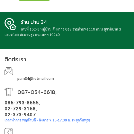
ร้าน ป่าน 34
เลขที่ 152/9 หมู่บ้าน สัมมากร ซอย รามคำแหง 110 ถนน สุขาภิบาล 3
แขวง/เขต สะพานสูง กรุงเทพฯ 10240
ติดต่อเรา
parn34@hotmail.com
087-054-6618,
086-793-8655,
02-729-3168,
02-373-9407
เวลาทำการ พฤหัสบดี - อังคาร 9:15-17:30 น. (หยุดวันพุธ)