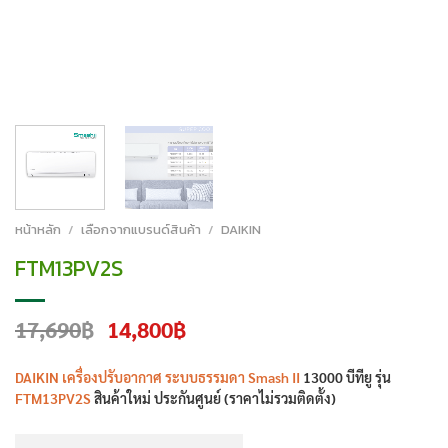
หน้าหลัก
/
เลือกจากแบรนด์สินค้า
/
DAIKIN
FTM13PV2S
Original
Current
17,690
฿
14,800
฿
price
price
was:
is:
DAIKIN เครื่องปรับอากาศ ระบบธรรมดา Smash II
13000 บีทียู รุ่น
17,690฿.
14,800฿.
FTM13PV2S
สินค้าใหม่ ประกันศูนย์ (ราคาไม่รวมติดตั้ง)