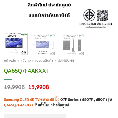
หน้าหลัก
/
เลือกจากแบรนด์สินค้า
/
SAMSUNG
QA65Q7F4AKXXT
Original
Current
19,990
฿
15,990
฿
price
price
was:
is:
Samsung
QLED 4K TV ขนาด 65 นิ้ว
Q7F Series ( 65Q7F , 65Q7 ) รุ่น
19,990฿.
15,990฿.
QA65Q7F4AKXXT
สินค้าใหม่ ประกันศูนย์