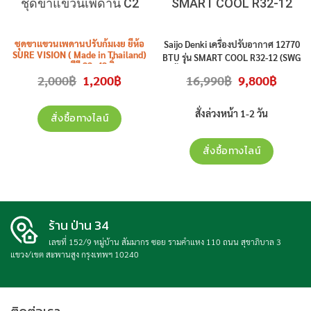
ชุดขาแขวนเพดาน C2
SMART COOL R32-12
ชุดขาแขวนเพดานปรับก้มเงย ยี่ห้อ
Saijo Denki เครื่องปรับอากาศ 12770
SURE VISION ( Made in Thailand)
BTU รุ่น SMART COOL R32-12 (SWG
ขนาดจอทีวี 22 -42 นิ้ว
)น้ำยา R32 สินค้าใหม่ ประกันศูนย์
t
Original
Current
Original
Current
2,000
฿
1,200
฿
16,990
฿
9,800
฿
(แต่สามารถแขวนจอ 43 นิ้ว ,50 นิ้ว
(ราคาไม่รวมติดตั้ง)
price
price
price
price
ได้บ้างรุ่น ) รุ่น
C2
ราคาไม่รวมติด
was:
is:
was:
is:
2,000฿.
1,200฿.
16,990฿.
9,800฿.
ตั้ง
สั่งล่วงหน้า 1-2 วัน
สั่งซื้อทางไลน์
สั่งซื้อทางไลน์
ร้าน ป่าน 34
เลขที่ 152/9 หมู่บ้าน สัมมากร ซอย รามคำแหง 110 ถนน สุขาภิบาล 3
แขวง/เขต สะพานสูง กรุงเทพฯ 10240