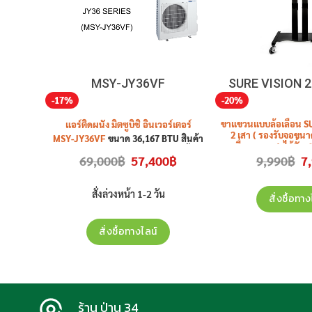
MSY-JY36VF
SURE VISION 2 
-17%
-20%
ขาแขวนแบบล้อเลื่อน S
แอร์ติดผนัง มิตซูบิชิ อินเวอร์เตอร์
2 เสา ( รองรับจอขนาด 
นศูนย์ • (
MSY-JY36VF
ขนาด 36,167 BTU สินค้า
เลื่อนความสูงได้ตั้งแ
ะกัน
ใหม่ ประกันศูนย์ ราคาไม่รวมติดตั้ง
Original
Current
Or
69,000
฿
57,400
฿
9,990
฿
7
รุ่น
S4
ราคาไม่ร
ิ้น 3 ปี
price
price
pr
Current
฿
was:
is:
wa
 )
price
69,000฿.
57,400฿.
9,
is:
สั่งล่วงหน้า 1-2 วัน
สั่งซื้อทาง
.
28,500฿.
สั่งซื้อทางไลน์
ร้าน ป่าน 34