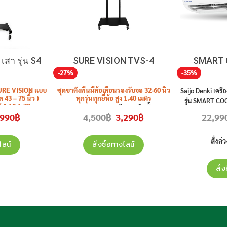
เสา รุ่น S4
SURE VISION TVS-4
SMART 
-27%
-35%
URE VISION แบบ
ชุดขาตั้งพื้นมีล้อเลื่อนรองรับจอ 32-60 นิ้ว
Saijo Denki เคร
43 – 75 นิ้ว )
ทุกรุ่นทุกยี่ห้อ สูง 1.40 เมตร
รุ่น SMART CO
ต่ 1.10-1.70 ม.
รุ่น
TVS-4
ราคาไม่รวมติดตั้ง
R32 สินค้าใหม่ 
iginal
Current
Original
Current
,990
฿
4,500
฿
3,290
฿
22,99
วมติดตั้ง
ice
price
price
price
s:
is:
was:
is:
990฿.
7,990฿.
4,500฿.
3,290฿.
สั่งล่
ไลน์
สั่งซื้อทางไลน์
สั่