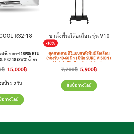
COOL R32-18
ขาตั้งพื้นมีล้อเลื่อน รุ่น V10
-18%
ชุดขาแขวนทีวีแบบขาตั้งพื้นมีล้อเลื่อน
ื่องปรับอากาศ 18905 BTU
(รองรับ 40-60 นิ้ว ) ยี่ห้อ SURE VISION (
OL R32-18 (SWG) น้ำยา
Made in Thailand) สูง 1.6 เมตร
ประกันศูนย์ (ราคาไม่รวม
Original
Current
Original
Current
0
฿
15,000
฿
7,200
฿
5,900
฿
รุ่น
V10
ราคาไม่รวมติดตั้ง
ติดตั้ง)
price
price
price
price
was:
is:
was:
is:
22,990฿.
15,000฿.
7,200฿.
5,900฿.
วงหน้า 1-2 วัน
สั่งซื้อทางไลน์
งซื้อทางไลน์