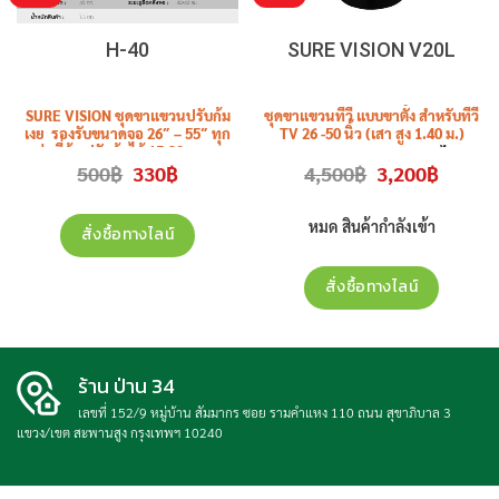
H-40
SURE VISION V20L
SURE VISION ชุดขาแขวนปรับก้ม
ชุดขาแขวนทีวี แบบขาตั้ง สำหรับทีวี
เงย รองรับขนาดจอ 26″ – 55″ ทุก
TV 26 -50 นิ้ว (เสา สูง 1.40 ม.)
รุ่นยี่ห้อ ปรับก้มได้ 15-20 องศา
SURE VISION รุ่น
V20L
ราคาไม่รวม
t
Original
Current
Original
Current
500
฿
330
฿
4,500
฿
3,200
฿
รุ่น
H-40
ราคาไม่รวมติดตั้ง
ติดตั้ง
price
price
price
price
was:
is:
was:
is:
.
500฿.
330฿.
4,500฿.
3,200฿.
หมด สินค้ากำลังเข้า
สั่งซื้อทางไลน์
สั่งซื้อทางไลน์
ร้าน ป่าน 34
เลขที่ 152/9 หมู่บ้าน สัมมากร ซอย รามคำแหง 110 ถนน สุขาภิบาล 3
แขวง/เขต สะพานสูง กรุงเทพฯ 10240