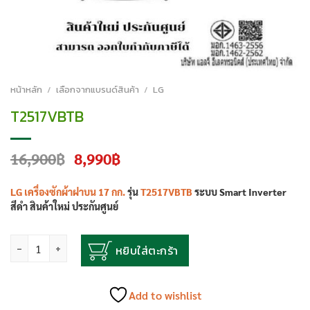
หน้าหลัก
/
เลือกจากแบรนด์สินค้า
/
LG
T2517VBTB
Original
Current
16,900
฿
8,990
฿
price
price
was:
is:
LG
เครื่องซักผ้าฝาบน 17 กก.
รุ่น
T2517VBTB
ระบบ Smart Inverter
16,900฿.
8,990฿.
สีดำ สินค้าใหม่ ประกันศูนย์
จำนวน
หยิบใส่ตะกร้า
Add to wishlist